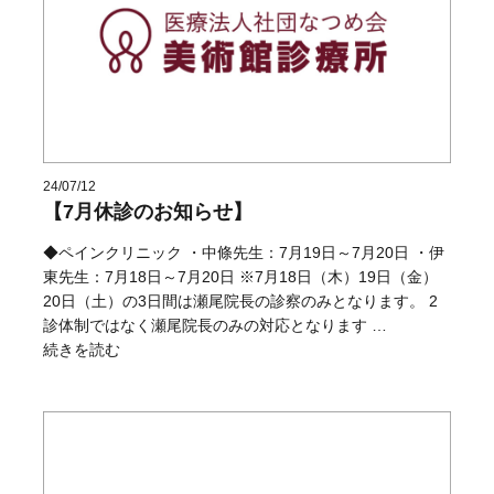
24/07/12
【7月休診のお知らせ】
◆ペインクリニック ・中條先生：7月19日～7月20日 ・伊
東先生：7月18日～7月20日 ※7月18日（木）19日（金）
20日（土）の3日間は瀬尾院長の診察のみとなります。 2
診体制ではなく瀬尾院長のみの対応となります …
“【7月休診のお知らせ】” の
続きを読む