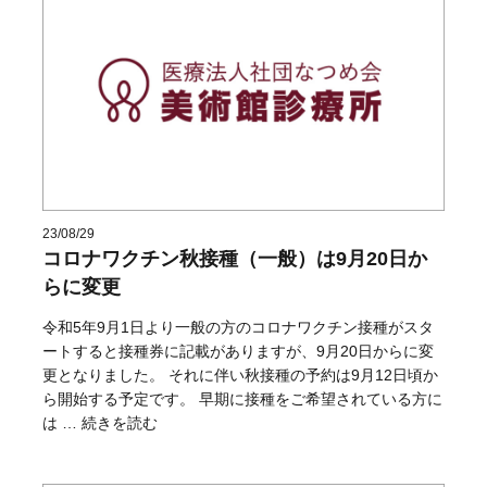
23/08/29
コロナワクチン秋接種（一般）は9月20日か
らに変更
令和5年9月1日より一般の方のコロナワクチン接種がスタ
ートすると接種券に記載がありますが、9月20日からに変
更となりました。 それに伴い秋接種の予約は9月12日頃か
ら開始する予定です。 早期に接種をご希望されている方に
“コロナワクチン秋接種（一般）は9月20日からに変更” の
は …
続きを読む