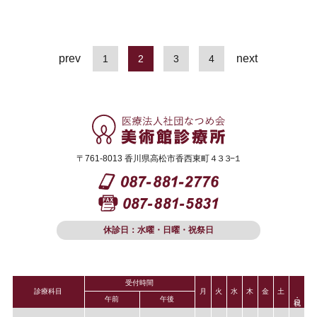
prev
next
1
2
3
4
〒761-8013 香川県高松市香西東町
４３３−１
休診日：水曜・日曜・祝祭日
受付時間
診療科目
月
火
水
木
金
土
午前
午後