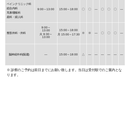
ペインクリニック科
総合内科
9:00～13:00
15:00～18:00
〇
〇
―
〇
〇
〇
―
耳鼻咽喉科
産科・婦人科
9:00～
15:00～18:00
13:00
整形外科・外科
※
※
―
〇
〇
〇
―
火 9:30～
月 15:00～17:30
13:00
脳神経外科(隔週)
―
15:00～18:00
△
―
―
―
―
―
―
※ 診察のご予約は前日までにお願い致します。当日は受付順でのご案内とな
ります。