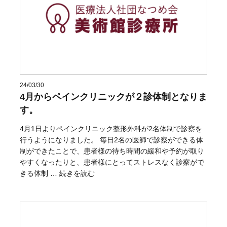
24/03/30
4月からペインクリニックが２診体制となりま
す。
4月1日よりペインクリニック整形外科が2名体制で診察を
行うようになりました。 毎日2名の医師で診察ができる体
制ができたことで、患者様の待ち時間の緩和や予約が取り
やすくなったりと、患者様にとってストレスなく診察がで
“4月からペインクリニックが２診体制となります。” 
きる体制 …
続きを読む