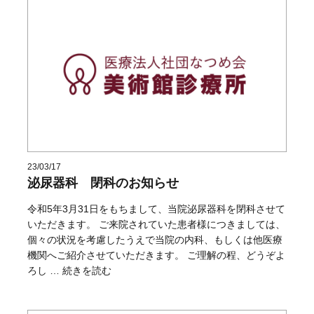
23/03/17
泌尿器科 閉科のお知らせ
令和5年3月31日をもちまして、当院泌尿器科を閉科させて
いただきます。 ご来院されていた患者様につきましては、
個々の状況を考慮したうえで当院の内科、もしくは他医療
機関へご紹介させていただきます。 ご理解の程、どうぞよ
“泌尿器科 閉科のお知らせ” の
ろし …
続きを読む