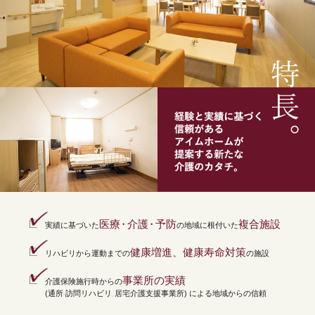
医療
・
介護
・
予防
複合施設
実績に基づいた
の地域に根付いた
健康増進、健康寿命対策
リハビリから運動までの
の施設
事業所の実績
介護保険施行時からの
(通所
訪問リハビリ
居宅介護支援事業所) による地域からの信頼
・
、