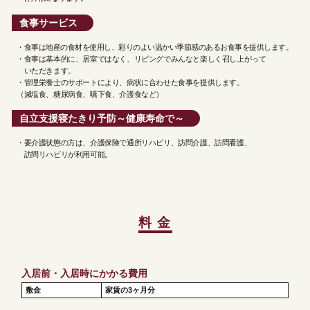
食事サービス
・食事は地産の食材を使用し、彩りのよい温かい季節感のあるお食事を提供します。
・食事は基本的に、居室ではなく、リビングでみんなと楽しく召し上がって
いただきます。
・管理栄養士のサポートにより、病状に合わせた食事を提供します。
（減塩食、糖尿病食、嚥下食、介護食など）
自立支援寝たきり予防～健康寿命で～
・要介護状態の方は、介護保険で通所リハビリ、訪問介護、訪問看護、
訪問リハビリが利用可能。
料 金
入居前・入居時にかかる費用
敷金
家賃の3ヶ月分