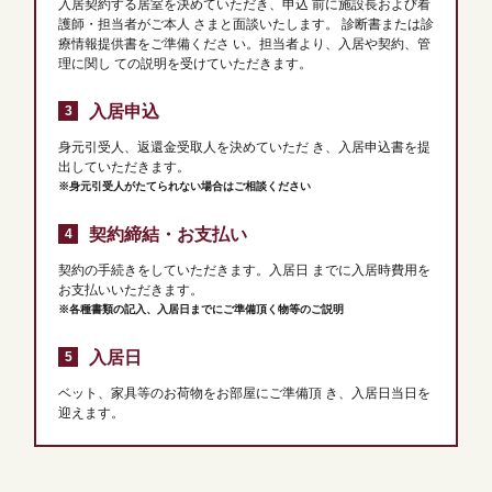
入居契約する居室を決めていただき、申込
前に施設長および看
護師・担当者がご本人
さまと面談いたします。
診断書または診
療情報提供書をご準備くださ
い。担当者より、入居や契約、管
理に関し
ての説明を受けていただきます。
入居申込
身元引受人、返還金受取人を決めていただ
き、入居申込書を提
出していただきます。
※身元引受人がたてられない場合はご相談ください
契約締結・お支払い
契約の手続きをしていただきます。入居日
までに入居時費用を
お支払いいただきます。
※各種書類の記入、
入居日までにご準備頂く物等のご説明
入居日
ベット、家具等のお荷物をお部屋にご準備頂
き、入居日当日を
迎えます。