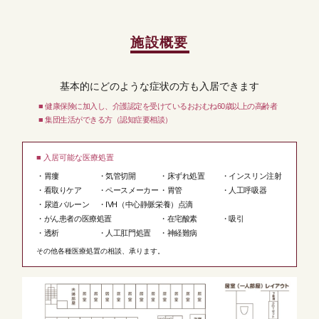
施設概要
基本的にどのような症状の方も入居できます
■ 健康保険に加入し、介護認定を受けているおおむね60歳以上の高齢者
■ 集団生活ができる方（認知症要相談）
■ 入居可能な医療処置
・胃瘻
・気管切開
・床ずれ処置
・インスリン注射
・看取りケア
・ペースメーカー
・胃管
・人工呼吸器
・尿道バルーン
・IVH（中心静脈栄養）点滴
・がん患者の医療処置
・在宅酸素
・吸引
・透析
・人工肛門処置
・神経難病
その他各種医療処置の相談、承ります。