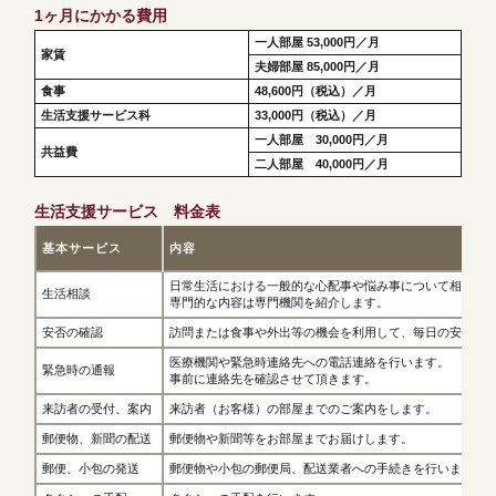
1ヶ月にかかる費用
一人部屋 53,000円／月
家賃
夫婦部屋 85,000円／月
食事
48,600円（税込）／月
生活支援サービス科
33,000円（税込）／月
一人部屋 30,000円／月
共益費
二人部屋 40,000円／月
生活支援サービス 料金表
基本サービス
内容
日常生活における一般的な心配事や悩み事について相談に
生活相談
専門的な内容は専門機関を紹介します。
安否の確認
訪問または食事や外出等の機会を利用して、毎日の安否確
医療機関や緊急時連絡先への電話連絡を行います。
緊急時の通報
事前に連絡先を確認させて頂きます。
来訪者の受付、案内
来訪者（お客様）の部屋までのご案内をします。
郵便物、新聞の配送
郵便物や新聞等をお部屋までお届けします。
郵便、小包の発送
郵便物や小包の郵便局、配送業者への手続きを行います。