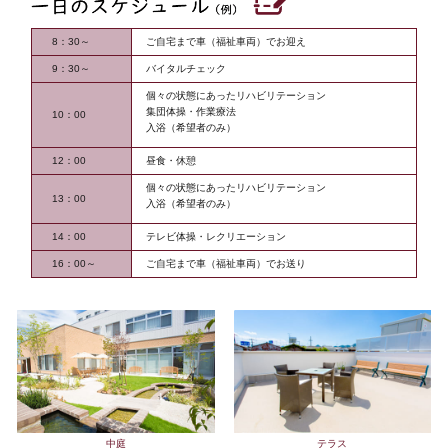
8：30～
ご自宅まで車（福祉車両）でお迎え
9：30～
バイタルチェック
個々の状態にあったリハビリテーション
集団体操・作業療法
10：00
入浴（希望者のみ）
12：00
昼食・休憩
個々の状態にあったリハビリテーション
13：00
入浴（希望者のみ）
14：00
テレビ体操・レクリエーション
16：00～
ご自宅まで車（福祉車両）でお送り
中庭
テラス