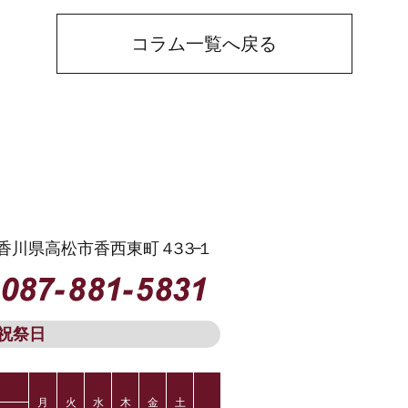
コラム一覧へ戻る
13 香川県高松市香西東町
４３３−１
祝祭日
月
火
水
木
金
土