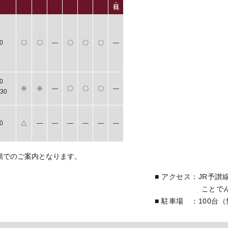
0
〇
〇
―
〇
〇
〇
―
0
※
※
―
〇
〇
〇
―
30
0
△
―
―
―
―
―
―
順でのご案内となります。
■ アクセス：JR予讃
ことでんバス香
■ 駐車場 ：100台