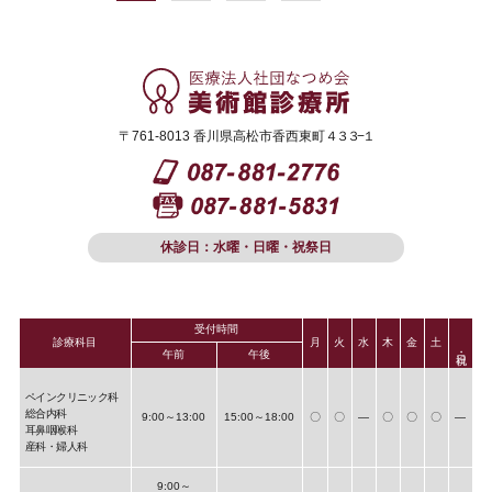
〒761-8013 香川県高松市香西東町
４３３−１
休診日：水曜・日曜・祝祭日
受付時間
診療科目
月
火
水
木
金
土
午前
午後
ペインクリニック科
総合内科
9:00～13:00
15:00～18:00
〇
〇
―
〇
〇
〇
―
耳鼻咽喉科
産科・婦人科
9:00～