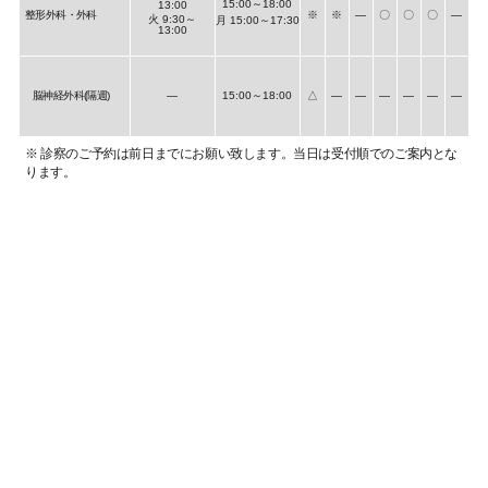
15:00～18:00
13:00
整形外科・外科
※
※
―
〇
〇
〇
―
火 9:30～
月 15:00～17:30
13:00
脳神経外科(隔週)
―
15:00～18:00
△
―
―
―
―
―
―
※ 診察のご予約は前日までにお願い致します。当日は受付順でのご案内とな
ります。