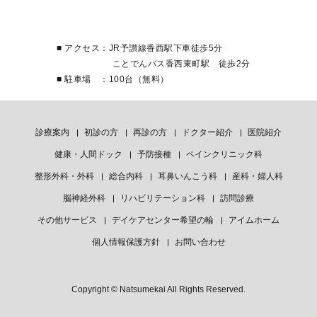
■ アクセス：JR予讃線香西駅下車徒歩5分
ことでんバス香西東町駅 徒歩2分
■ 駐車場 ：100台（無料）
診療案内
初診の方
再診の方
ドクター紹介
医院紹介
健康・人間ドック
予防接種
ペインクリニック科
整形外科・外科
総合内科
耳鼻いんこう科
産科・婦人科
脳神経外科
リハビリテーション科
訪問診療
その他サービス
デイケアセンター希望の輪
アイムホーム
個人情報保護方針
お問い合わせ
Copyright © Natsumekai All Rights Reserved.