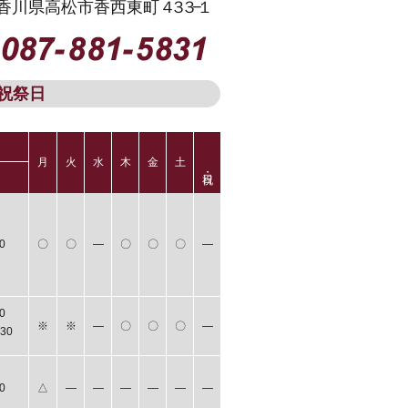
13 香川県高松市香西東町
４３３−１
祝祭日
月
火
水
木
金
土
0
〇
〇
―
〇
〇
〇
―
0
※
※
―
〇
〇
〇
―
30
0
△
―
―
―
―
―
―