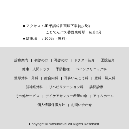
■ アクセス：JR予讃線香西駅下車徒歩5分
ことでんバス香西東町駅 徒歩2分
■ 駐車場 ：100台（無料）
診療案内
初診の方
再診の方
ドクター紹介
医院紹介
健康・人間ドック
予防接種
ペインクリニック科
整形外科・外科
総合内科
耳鼻いんこう科
産科・婦人科
脳神経外科
リハビリテーション科
訪問診療
その他サービス
デイケアセンター希望の輪
アイムホーム
個人情報保護方針
お問い合わせ
Copyright © Natsumekai All Rights Reserved.