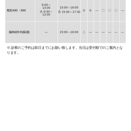
9:00～
15:00～18:00
13:00
整形外科・外科
※
※
―
〇
〇
〇
―
火 9:30～
月 15:00～17:30
13:00
脳神経外科(隔週)
―
15:00～18:00
△
―
―
―
―
―
―
※ 診察のご予約は前日までにお願い致します。当日は受付順でのご案内とな
ります。