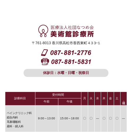
〒761-8013 香川県高松市香西東町
４３３−１
休診日：水曜・日曜・祝祭日
受付時間
診療科目
月
火
水
木
金
土
午前
午後
ペインクリニック科
総合内科
9:00～13:00
15:00～18:00
〇
〇
―
〇
〇
〇
―
耳鼻咽喉科
産科・婦人科