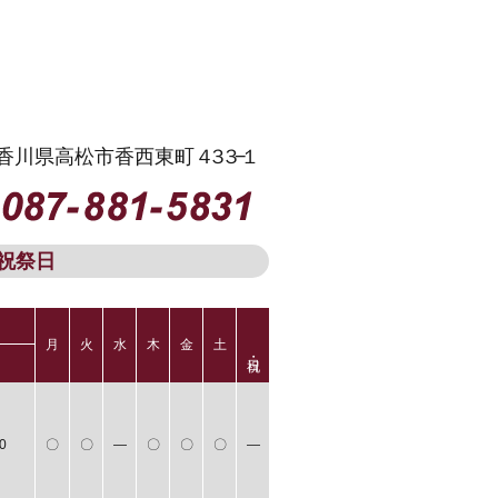
13 香川県高松市香西東町
４３３−１
祝祭日
月
火
水
木
金
土
0
〇
〇
―
〇
〇
〇
―