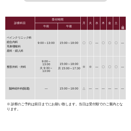
受付時間
診療科目
月
火
水
木
金
土
午前
午後
ペインクリニック科
総合内科
9:00～13:00
15:00～18:00
〇
〇
―
〇
〇
〇
―
耳鼻咽喉科
産科・婦人科
9:00～
15:00～18:00
13:00
整形外科・外科
※
※
―
〇
〇
〇
―
火 9:30～
月 15:00～17:30
13:00
脳神経外科(隔週)
―
15:00～18:00
△
―
―
―
―
―
―
※ 診察のご予約は前日までにお願い致します。当日は受付順でのご案内とな
ります。